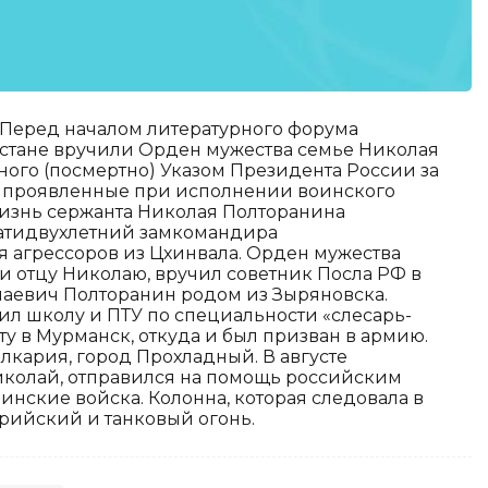
 Перед началом литературного форума
хстане вручили Орден мужества семье Николая
ого (посмертно) Указом Президента России за
ь, проявленные при исполнении воинского
Жизнь сержанта Николая Полторанина
дцатидвухлетний замкомандира
я агрессоров из Цхинвала. Орден мужества
и отцу Николаю, вручил советник Посла РФ в
лаевич Полторанин родом из Зыряновска.
чил школу и ПТУ по специальности «слесарь-
ту в Мурманск, откуда и был призван в армию.
лкария, город Прохладный. В августе
Николай, отправился на помощь российским
инские войска. Колонна, которая следовала в
ерийский и танковый огонь.