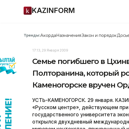
KAZINFORM
Акорда
Назначения
Закон и порядок
Дось
Тренды:
17:13, 29 Января 2009
Семье погибшего в Цхин
Полторанина, который ро
Каменогорске вручен Ор
УСТЬ-КАМЕНОГОРСК. 29 января. КАЗИ
«Русском центре», действующем при
государственного университета экон
открылся двухдневный международны