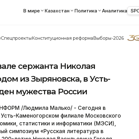
В мире
Казахстан
Политика
Аналитика
SP
е
Спецпроекты
Конституционная реформа
Выборы-2026
вале сержанта Николая
дом из Зыряновска, в Усть-
ден мужества России
НФОРМ /Людмила Малько/ - Сегодня в
 Усть-Каменогорском филиале Московского
омики, статистики и информатики (МЭСИ),
й симпозиум «Русская литература в