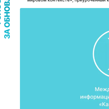
мировом контексте», приуроченный к