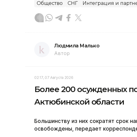
Общество
СНГ
Интеграция и партн
Людмила Малько
Автор
02:17, 07 Августа 2026
Более 200 осужденных п
Актюбинской области
Большинству из них сократят срок на
освобождены, передает корреспонден