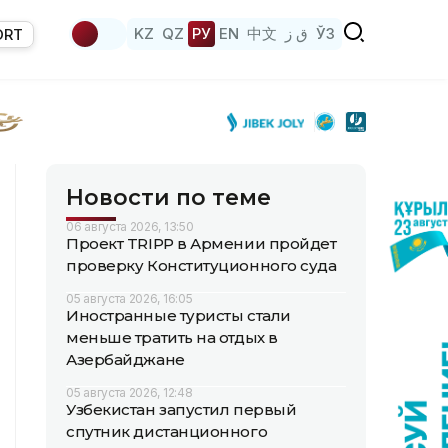
KZ
QZ
РУ
EN
中文
ق ز
ЎЗ
ORT
Новости по теме
06 августа 2026, 13:50
Проект TRIPP в Армении пройдет
проверку Конституционного суда
05 августа 2026, 16:05
Иностранные туристы стали
меньше тратить на отдых в
Азербайджане
05 августа 2026, 12:48
Узбекистан запустил первый
спутник дистанционного