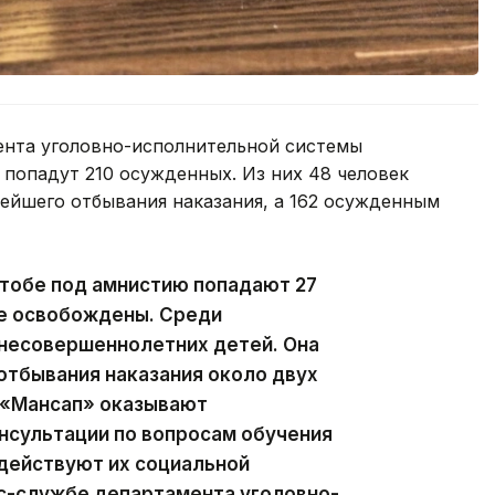
ента уголовно-исполнительной системы
попадут 210 осужденных. Из них 48 человек
ейшего отбывания наказания, а 162 осужденным
ктобе под амнистию попадают 27
же освобождены. Среди
несовершеннолетних детей. Она
отбывания наказания около двух
 «Мансап» оказывают
сультации по вопросам обучения
одействуют их социальной
сс-службе департамента уголовно-