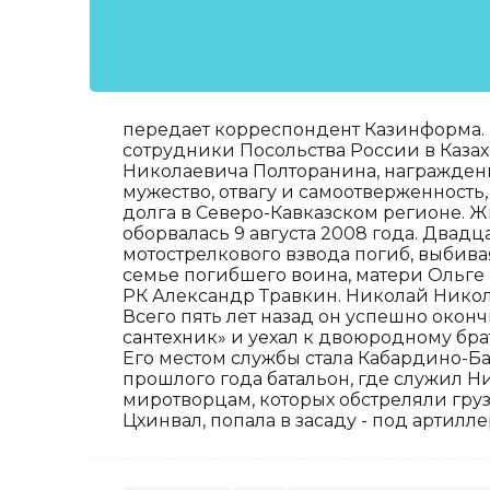
передает корреспондент Казинформа.
сотрудники Посольства России в Каза
Николаевича Полторанина, награжденн
мужество, отвагу и самоотверженност
долга в Северо-Кавказском регионе. 
оборвалась 9 августа 2008 года. Два
мотострелкового взвода погиб, выбива
семье погибшего воина, матери Ольге 
РК Александр Травкин. Николай Нико
Всего пять лет назад он успешно окон
сантехник» и уехал к двоюродному бра
Его местом службы стала Кабардино-Ба
прошлого года батальон, где служил 
миротворцам, которых обстреляли груз
Цхинвал, попала в засаду - под артилл