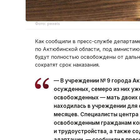
Фото: pexels
Как сообщили в пресс-службе департам
по Актюбинской области, под амнистию 
будут полностью освобождены от дальн
сократят срок наказания.
— В учреждении № 9 города А
осужденных, семеро из них у
освобожденных — мать двоих 
находилась в учреждении для 
месяцев. Специалисты центра
освобожденным гражданам кон
и трудоустройства, а также с
адаптации, — сообщили в пре