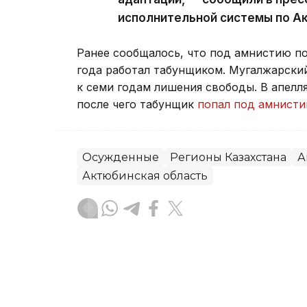
исполнительной системы по А
Ранее сообщалось, что под амнистию п
года работал табунщиком. Мугалжарски
к семи годам лишения свободы. В апел
после чего табунщик
попал под амнист
Осужденные
Регионы Казахстана
А
Актюбинская область
Данагуль Карбаева
Автор