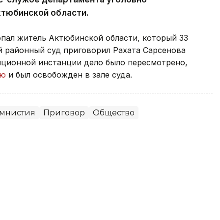
ктюбинской области.
опал житель Актюбинской области, который 33
й районный суд приговорил Рахата Сарсенова
ляционной инстанции дело было пересмотрено,
ию
и был освобожден в зале суда.
мнистия
Приговор
Общество