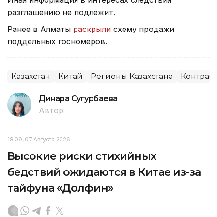
разглашению не подлежит.
Ранее в Алматы
раскрыли
схему продажи
поддельных госномеров.
Казахстан
Китай
Регионы Казахстана
Контраб
Динара Сугурбаева
Автор
18:09, 07 Августа 2026
Высокие риски стихийных
бедствий ожидаются в Китае из-за
тайфуна «Долфин»