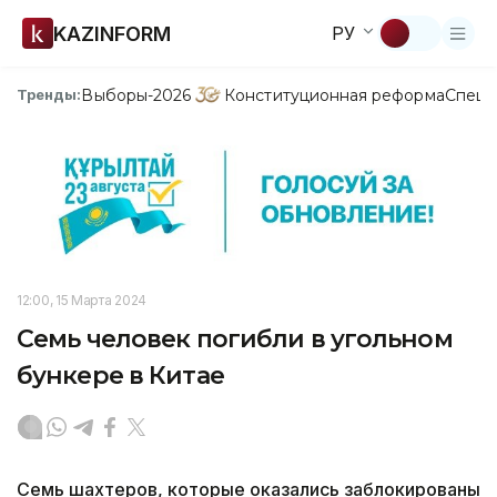
KAZINFORM
РУ
Выборы-2026
Конституционная реформа
Спецп
Тренды:
12:00, 15 Марта 2024
Семь человек погибли в угольном
бункере в Китае
Семь шахтеров, которые оказались заблокированы