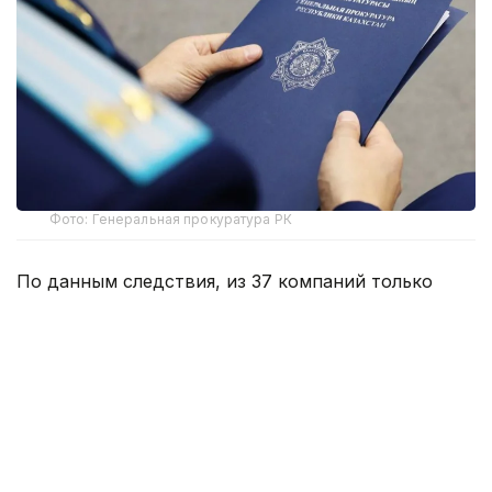
Фото: Генеральная прокуратура РК
По данным следствия, из 37 компаний только
по двум аффилированным предприятиям — Metlink
и Urban Green — государству причинен ущерб
на сумму свыше 2,7 млрд теңге.
5 августа 2026 года в порядке статей 128-132
Уголовно-процессуального кодекса были
задержаны двое граждан Казахстана — «Ш»
и «А». Они подозреваются в руководстве