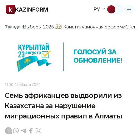
KAZINFORM
РУ
Выборы-2026
Конституционная реформа
Спецп
Тренды:
11:00, 15 Марта 2024
Семь африканцев выдворили из
Казахстана за нарушение
миграционных правил в Алматы