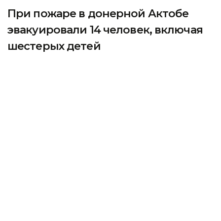
При пожаре в донерной Актобе
эвакуировали 14 человек, включая
шестерых детей
Пожар произошел в донерной, расположенной
на первом этаже трехэтажного многоквартирного
жилого дома в Актобе, передает агентство
Kazinform со ссылкой на Министерство
по чрезвычайным ситуациям РК.