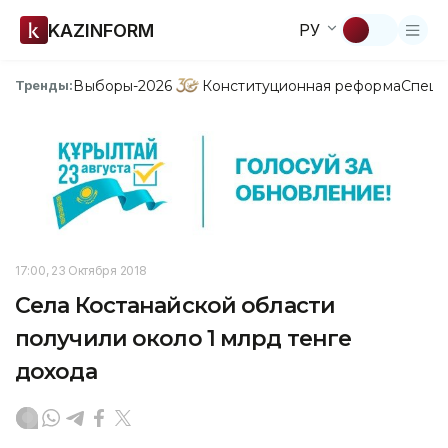
KAZINFORM
РУ
Выборы-2026
Конституционная реформа
Спецп
Тренды:
17:00, 23 Октября 2018
Села Костанайской области
получили около 1 млрд тенге
дохода