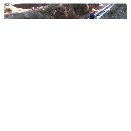
Фото: Руслан Мухамедьяров /Kazinform
Из Специального государственного фонда
выделено 2,7 млрд теңге на завершение
реконструкции Пресновского и Соколовского
групповых водопроводов в Северо-
Казахстанской области.
Реконструкция Пресновского группового