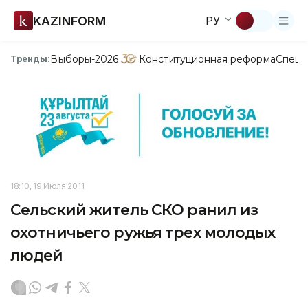
KAZINFORM
РУ
Выборы-2026
Конституционная реформа
Спецп
Тренды:
18:10, 19 Июля 2011
Сельский житель СКО ранил из
охотничьего ружья трех молодых
людей