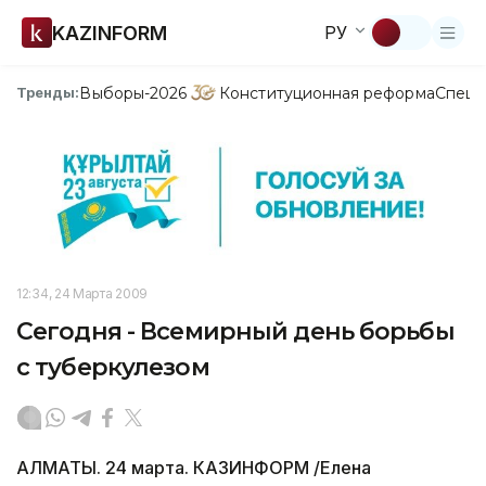
KAZINFORM
РУ
Выборы-2026
Конституционная реформа
Спецп
Тренды:
12:34, 24 Марта 2009
Сегодня - Всемирный день борьбы
с туберкулезом
АЛМАТЫ. 24 марта. КАЗИНФОРМ /Елена