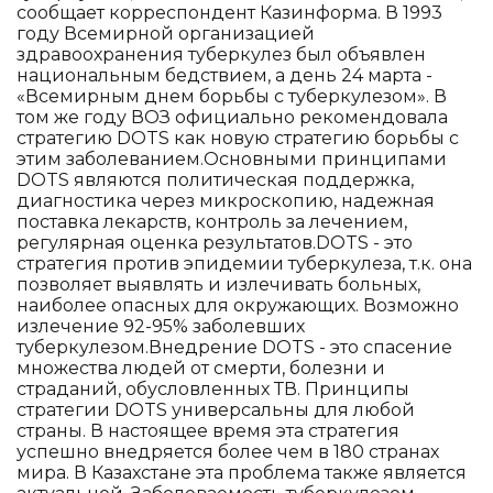
сообщает корреспондент Казинформа. В 1993
году Всемирной организацией
здравоохранения туберкулез был объявлен
национальным бедствием, а день 24 марта -
«Всемирным днем борьбы с туберкулезом». В
том же году ВОЗ официально рекомендовала
стратегию DOTS как новую стратегию борьбы с
этим заболеванием.Основными принципами
DOTS являются политическая поддержка,
диагностика через микроскопию, надежная
поставка лекарств, контроль за лечением,
регулярная оценка результатов.DOTS - это
стратегия против эпидемии туберкулеза, т.к. она
позволяет выявлять и излечивать больных,
наиболее опасных для окружающих. Возможно
излечение 92-95% заболевших
туберкулезом.Внедрение DOTS - это спасение
множества людей от смерти, болезни и
страданий, обусловленных ТВ. Принципы
стратегии DOTS универсальны для любой
страны. В настоящее время эта стратегия
успешно внедряется более чем в 180 странах
мира. В Казахстане эта проблема также является