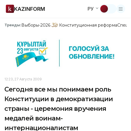
KAZINFORM
РУ
Выборы-2026
Конституционная реформа
Спецп
Тренды:
12:23, 27 Августа 2009
Сегодня все мы понимаем роль
Конституции в демократизации
страны - церемония вручения
медалей воинам-
интернационалистам