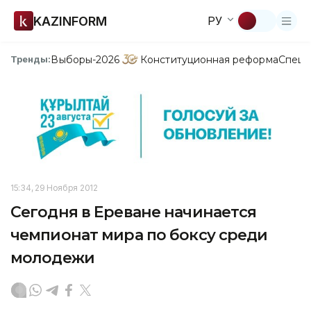
KAZINFORM
РУ
Выборы-2026
Конституционная реформа
Спецп
Тренды:
15:34, 29 Ноября 2012
Сегодня в Ереване начинается
чемпионат мира по боксу среди
молодежи