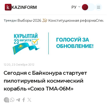
KAZINFORM
РУ
Выборы-2026
Конституционная реформа
Спецп
Тренды:
12:20, 23 Октября 2012
Сегодня с Байконура стартует
пилотируемый космический
корабль «Союз ТМА-06М»