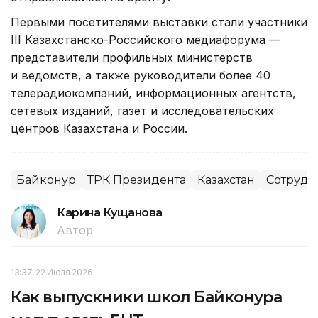
Первыми посетителями выставки стали участники
III Казахстанско-Российского медиафорума —
представители профильных министерств
и ведомств, а также руководители более 40
телерадиокомпаний, информационных агентств,
сетевых изданий, газет и исследовательских
центров Казахстана и России.
Байконур
ТРК Президента
Казахстан
Сотрудн
Карина Кущанова
Автор
13:37, 22 Июля 2026
Как выпускники школ Байконура