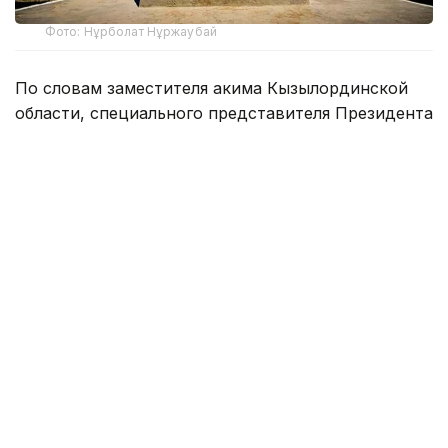
Фото: Нұрболат Нұржаубай
По словам заместителя акима Кызылординской
области, специального представителя Президента
РК на комплексе «Байконур» Кайрата Нуртая,
во всех школах города обучаются 7390 учащихся.
В школах Российской Федерации учатся 2484
ребенка, из которых 698 — граждане Республики
Казахстан. Число же обучающихся
в казахстанских школах составляет 4906 человек.
В этой связи возникает вопрос: «Смогут ли наши
соотечественники, обучавшиеся
по образовательной программе соседней страны,
без каких-либо сложностей принять участие
в ЕНТ?». В своем ответе корреспонденту
Kazinform Кайрат Нуртай отметил, что никаких
трудностей и препятствий в этом вопросе нет.