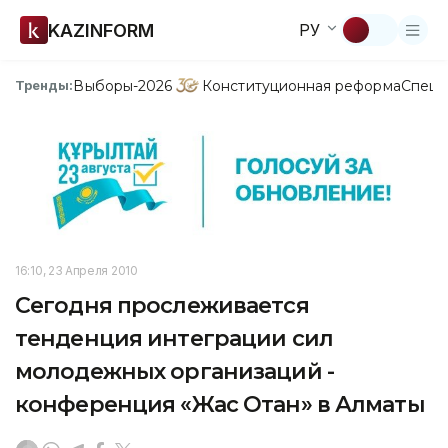
KAZINFORM
РУ
Выборы-2026
Конституционная реформа
Спецп
Тренды:
16:10, 23 Апреля 2010
Сегодня прослеживается
тенденция интеграции сил
молодежных организаций -
конференция «Жас Отан» в Алматы