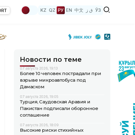
KZ
QZ
РУ
EN
中文
ق ز
ЎЗ
ORT
Новости по теме
07 августа 2026, 19:13
Более 10 человек пострадали при
взрыве микроавтобуса под
Дамаском
07 августа 2026, 19:05
Турция, Саудовская Аравия и
Пакистан подписали оборонное
соглашение
07 августа 2026, 18:09
Высокие риски стихийных