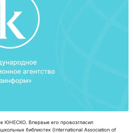
ве ЮНЕСКО. Впервые его провозгласил
льных библиотек (International Association of