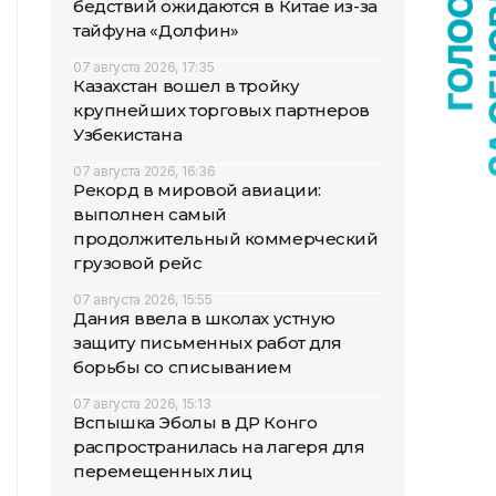
бедствий ожидаются в Китае из-за
тайфуна «Долфин»
07 августа 2026, 17:35
Казахстан вошел в тройку
крупнейших торговых партнеров
Узбекистана
07 августа 2026, 16:36
Рекорд в мировой авиации:
выполнен самый
продолжительный коммерческий
грузовой рейс
07 августа 2026, 15:55
Дания ввела в школах устную
защиту письменных работ для
борьбы со списыванием
07 августа 2026, 15:13
Вспышка Эболы в ДР Конго
распространилась на лагеря для
перемещенных лиц