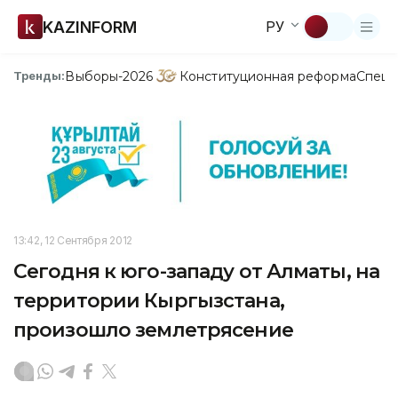
KAZINFORM
РУ
Выборы-2026
Конституционная реформа
Спецп
Тренды:
13:42, 12 Сентября 2012
Сегодня к юго-западу от Алматы, на
территории Кыргызстана,
произошло землетрясение