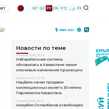
KZ
QZ
РУ
EN
中文
ق ز
ЎЗ
ORT
Новости по теме
09 июля 2026, 16:37
Избирательная система
обновилась в Казахстане: какие
ключевые изменения произошли
08 июля 2026, 22:00
Нацбанк начал продажи
коллекционных монет к 30-летию
Парламента Казахстана
30 июня 2026, 15:45
Амирбек Оспанбеков освобожден