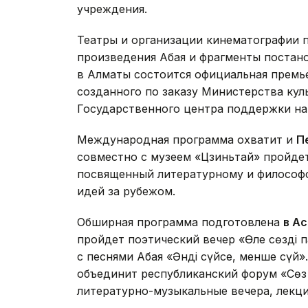
учреждения.
Театры и организации кинематографии 
произведения Абая и фрагменты постано
в Алматы состоится официальная премь
созданного по заказу Министерства ку
Государственного центра поддержки на
Международная программа охватит и
П
совместно с музеем «Цзиньтай» пройдет
посвященный литературному и философ
идей за рубежом.
Обширная программа подготовлена
в А
пройдет поэтический вечер «Өлең сөздің
с песнями Абая «Әнді сүйсең, менше сүй
объединит республиканский форум «Сөз 
литературно-музыкальные вечера, лекц