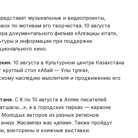
представят музыкальные и видеопроекты,
вок по мотивам его творчества. 10 августа
ера документального фильма «Алғашқы кітап»,
льтуры и информации при поддержке
ционального кино.
екин
. 10 августа в Культурном центре Казахстана
 круглый стол «Абай — Ұлы тұлға»,
скому наследию мыслителя и продвижению его
стане
. С 8 по 10 августа в Аллее писателей
 патшасы…», а в городских парках — караоке
». Молодых авторов из разных регионов
өнері. Жасампаз жас қалам». Также пройдут
ии, викторины и книжные выставки.