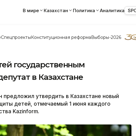
В мире
Казахстан
Политика
Аналитика
SP
е
Спецпроекты
Конституционная реформа
Выборы-2026
тей государственным
епутат в Казахстане
 предложил утвердить в Казахстане новый
щиты детей, отмечаемый 1 июня каждого
тва Kazinform.