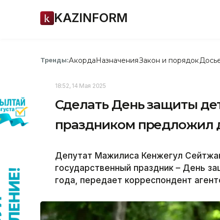
KAZINFORM
Акорда
Назначения
Закон и порядок
Дось
Тренды:
18:52, 14 Мая 2025
Сделать День защиты де
праздником предложил д
Депутат Мажилиса Кенжегул Сейтжан
государственный праздник – День за
года, передает корреспондент агентс