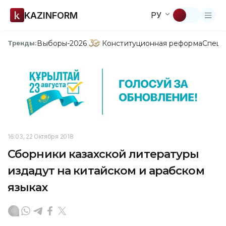
KAZINFORM
РУ
Выборы-2026
Конституционная реформа
Спецп
Тренды:
16:03, 22 Октября 2018
Сборники казахской литературы
издадут на китайском и арабском
языках