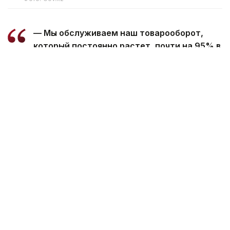
— Мы обслуживаем наш товарооборот,
который постоянно растет, почти на 95% в
национальных валютах, и это очень
хороший показатель, который дает нам
возможность не замедлять рост
товарооборота в связи с трудностями,
связанными с переводом денежных
средств и взаимных денежных потоков за
товары и услуги, — отметил В. Путин.
Президент России также подчеркнул активное
развитие гуманитарного сотрудничества между
двумя странами, в том числе в сфере
образования, и выразил уверенность в
дальнейшем укреплении связей.
Ранее на встрече В. Путин
подчеркнул
, что между