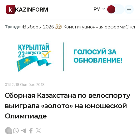
KAZINFORM
РУ
Выборы-2026
Конституционная реформа
Спецп
Тренды:
01:52, 18 Октября 2018
Сборная Казахстана по велоспорту
выиграла «золото» на юношеской
Олимпиаде