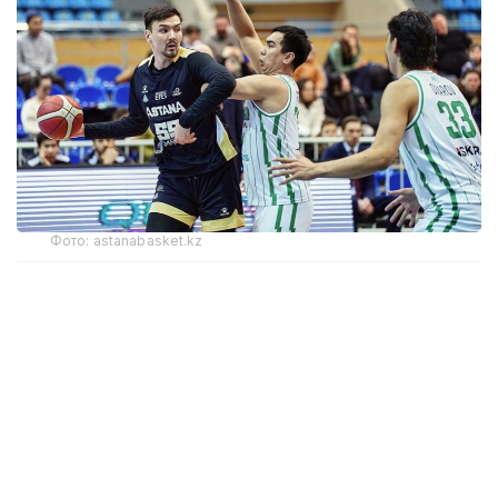
Фото: astanabasket.kz
По словам председателя Комитета по делам
спорта и физической культуры МТС РК Руслана
Есеналина, в последние годы результаты
выступлений клуба на международной арене
не соответствовали поставленным задачам
и ожиданиям.
— По итогам прошлого сезона Единой лиги