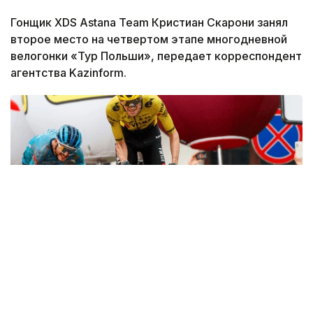
Гонщик XDS Astana Team Кристиан Скарони занял
второе место на четвертом этапе многодневной
велогонки «Тур Польши», передает корреспондент
агентства Kazinform.
Фото: SprintCycling
Этап протяженностью 161,9 километра стартовал