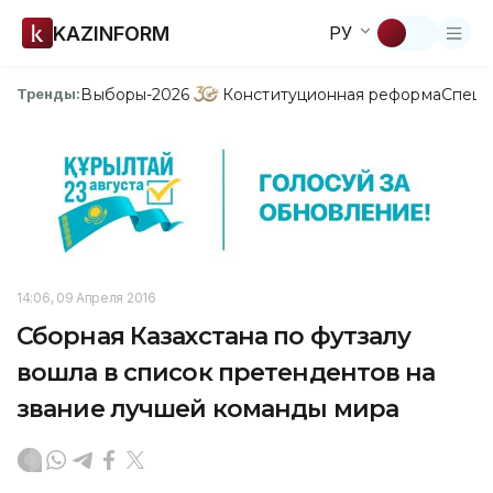
KAZINFORM
РУ
Выборы-2026
Конституционная реформа
Спецп
Тренды:
14:06, 09 Апреля 2016
Сборная Казахстана по футзалу
вошла в список претендентов на
звание лучшей команды мира