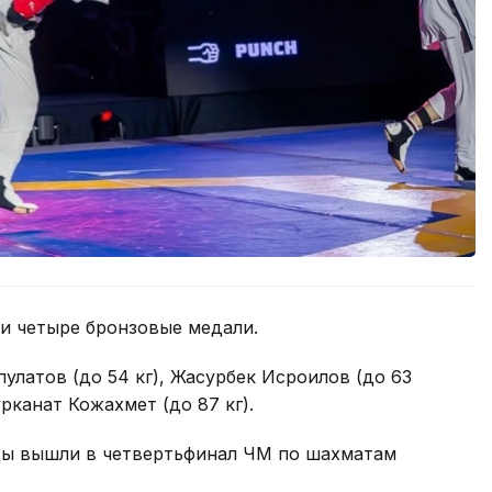
и четыре бронзовые медали.
улатов (до 54 кг), Жасурбек Исроилов (до 63
рканат Кожахмет (до 87 кг).
нцы вышли в четвертьфинал ЧМ по шахматам