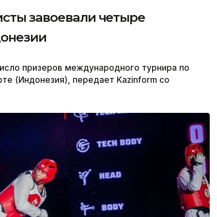
исты завоевали четыре
донезии
число призеров международного турнира по
те (Индонезия), передает Kazinform со