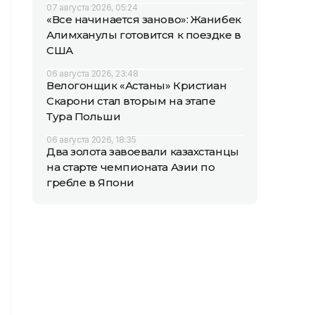
07 августа 2026, 05:24
«Все начинается заново»: Жанибек
Алимханулы готовится к поездке в
США
06 августа 2026, 23:48
Велогонщик «Астаны» Кристиан
Скарони стал вторым на этапе
Тура Польши
06 августа 2026, 18:35
Два золота завоевали казахстанцы
на старте чемпионата Азии по
гребле в Япони