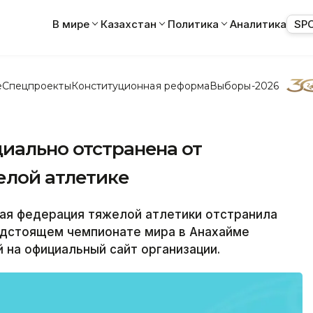
В мире
Казахстан
Политика
Аналитика
SP
е
Спецпроекты
Конституционная реформа
Выборы-2026
иально отстранена от
елой атлетике
я федерация тяжелой атлетики отстранила
редстоящем чемпионате мира в Анахайме
й на официальный сайт организации.