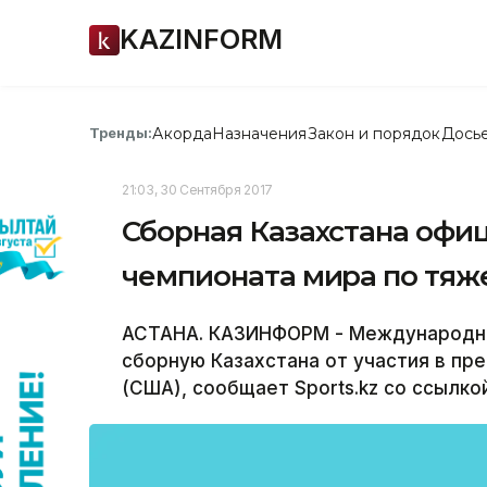
KAZINFORM
Акорда
Назначения
Закон и порядок
Дось
Тренды:
21:03, 30 Сентября 2017
Сборная Казахстана офиц
чемпионата мира по тяж
АСТАНА. КАЗИНФОРМ - Международна
сборную Казахстана от участия в п
(США), сообщает Sports.kz со ссылко