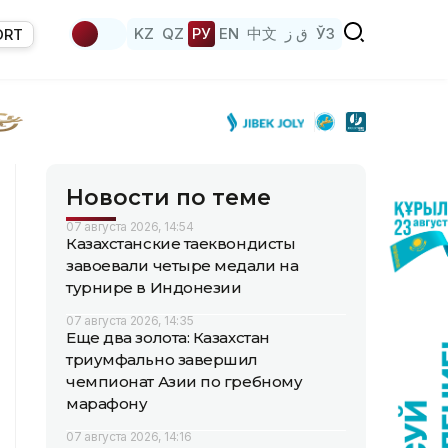
KZ
QZ
РУ
EN
中文
ق ز
ЎЗ
ORT
Новости по теме
07 августа 2026, 14:54
Казахстанские таеквондисты
завоевали четыре медали на
турнире в Индонезии
07 августа 2026, 14:35
Еще два золота: Казахстан
триумфально завершил
чемпионат Азии по гребному
марафону
07 августа 2026, 14:16