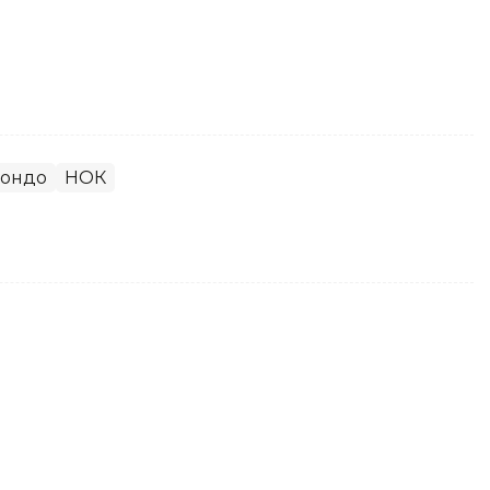
вондо
НОК
тан триумфально завершил