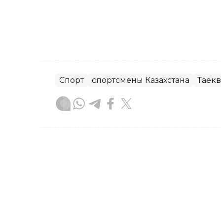
Спорт
спортсмены Казахстана
Таек
Диана Калманбаева
Автор
14:35, 07 Августа 2026
Еще два золота: Казахс