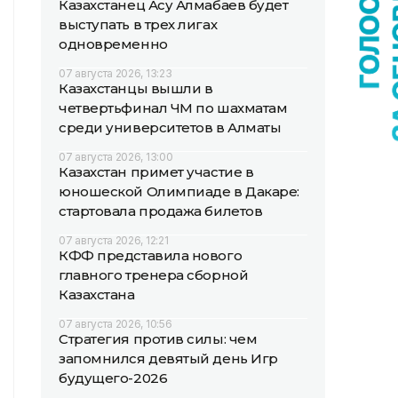
Казахстанец Асу Алмабаев будет
выступать в трех лигах
одновременно
07 августа 2026, 13:23
Казахстанцы вышли в
четвертьфинал ЧМ по шахматам
среди университетов в Алматы
07 августа 2026, 13:00
Казахстан примет участие в
юношеской Олимпиаде в Дакаре:
стартовала продажа билетов
07 августа 2026, 12:21
КФФ представила нового
главного тренера сборной
Казахстана
07 августа 2026, 10:56
Стратегия против силы: чем
запомнился девятый день Игр
будущего-2026