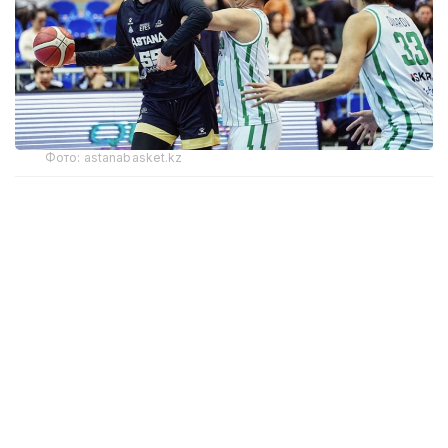
Фото: astanabasket.kz
По словам председателя Комитета по делам
спорта и физической культуры МТС РК Руслана
Есеналина, в последние годы результаты
выступлений клуба на международной арене
не соответствовали поставленным задачам
и ожиданиям.
— По итогам прошлого сезона Единой лиги
ВТБ БК «Астана» занял последнее, 12-е
место, одержав лишь две победы в 44