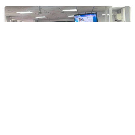
Фото: Kazinform
Заседание апелляционной инстанции состоялось
5 августа.
На апелляцию подал потерпевший Ш.Р., отец
погибшей Т. К. Он просил увеличить компенсацию
морального вреда с 10 млн до 100 млн тенге.