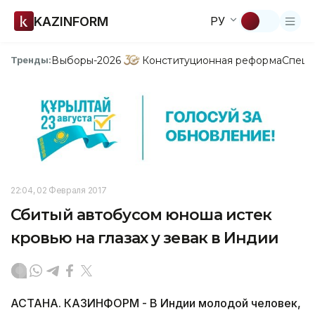
KAZINFORM
РУ
Выборы-2026
Конституционная реформа
Спецп
Тренды:
22:04, 02 Февраля 2017
Сбитый автобусом юноша истек
кровью на глазах у зевак в Индии
АСТАНА. КАЗИНФОРМ - В Индии молодой человек,