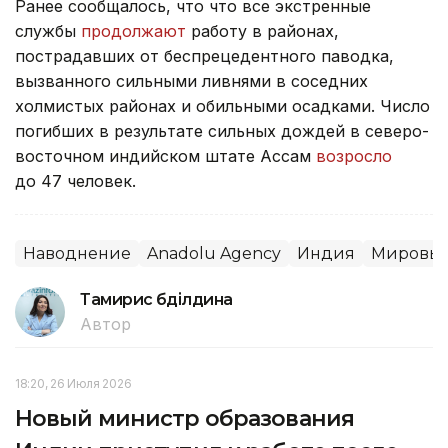
Ранее сообщалось, что что все экстренные
службы
продолжают
работу в районах,
пострадавших от беспрецедентного паводка,
вызванного сильными ливнями в соседних
холмистых районах и обильными осадками. Число
погибших в результате сильных дождей в северо-
восточном индийском штате Ассам
возросло
до 47 человек.
Наводнение
Anadolu Agency
Индия
Мировые
Тамирис Әбділдина
Автор
18:20, 26 Июля 2026
Новый министр образования