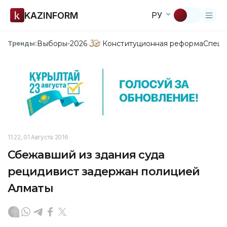
KAZINFORM
РУ
Выборы-2026
Конституционная реформа
Спецп
Тренды:
11:22, 01 Августа 2016
Сбежавший из здания суда
рецидивист задержан полицией
Алматы