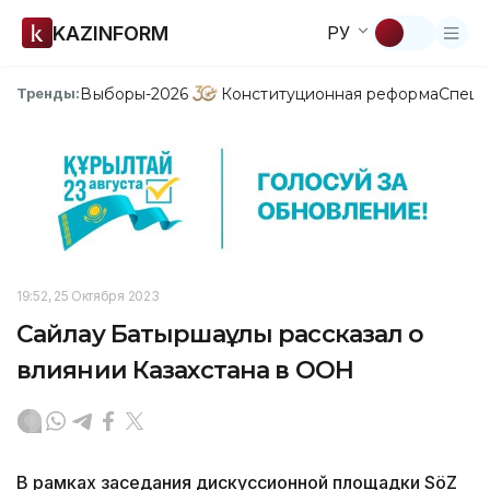
KAZINFORM
РУ
Выборы-2026
Конституционная реформа
Спецп
Тренды:
19:52, 25 Октября 2023
Сайлау Батыршаұлы рассказал о
влиянии Казахстана в ООН
В рамках заседания дискуссионной площадки SöZ