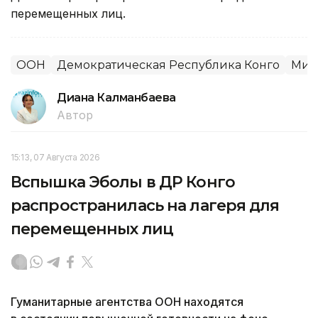
перемещенных лиц.
ООН
Демократическая Республика Конго
Мир
Диана Калманбаева
Автор
15:13, 07 Августа 2026
Вспышка Эболы в ДР Конго
распространилась на лагеря для
перемещенных лиц
Гуманитарные агентства ООН находятся