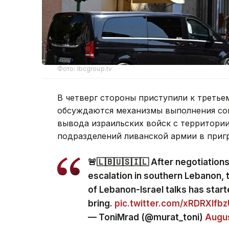
Фото: lbcgroup.tv
В четверг стороны приступили к третье
обсуждаются механизмы выполнения сог
вывода израильских войск с территори
подразделений ливанской армии в приг
🚨🇱🇧🇺🇸🇮🇱 After negotiation
escalation in southern Lebanon, 
of Lebanon-Israel talks has start
bring.
pic.twitter.com/xRDRXlfb
— ToniMrad (@murat_toni)
Augus