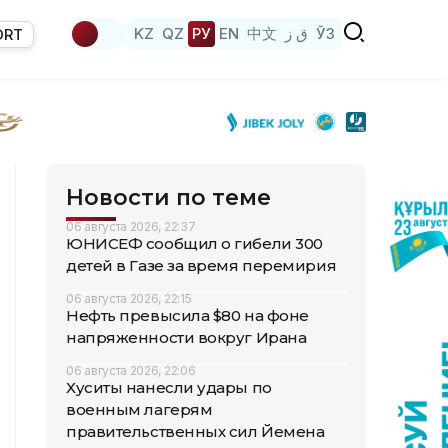
KZ
QZ
РУ
EN
中文
ق ز
ЎЗ
ORT
Новости по теме
06 августа 2026, 22:37
ЮНИСЕФ сообщил о гибели 300
детей в Газе за время перемирия
06 августа 2026, 22:15
Нефть превысила $80 на фоне
напряженности вокруг Ирана
06 августа 2026, 22:06
Хуситы нанесли удары по
военным лагерям
правительственных сил Йемена