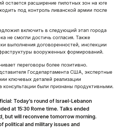
й остается расширение пилотных зон на юге
ходить под контроль ливанской армии после
редложил включить в следующий этап города
ка не смогли достичь согласия. Также
ки выполнения договоренностей, инспекции
нфраструктуры вооруженных формирований.
нивает переговоры более позитивно.
едставителя Госдепартамента США, экспертные
нии ключевых деталей реализации
 а консультации были признаны продуктивными.
icial: Today’s round of Israel-Lebanon
uded at 15:30 Rome time. Talks ended
d, but will reconvene tomorrow morning.
 political and military issues and