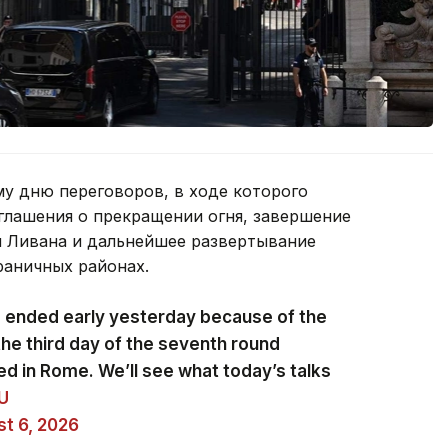
му дню переговоров, в ходе которого
лашения о прекращении огня, завершение
и Ливана и дальнейшее развертывание
раничных районах.
s ended early yesterday because of the
the third day of the seventh round
ed in Rome. We’ll see what today’s talks
zU
t 6, 2026