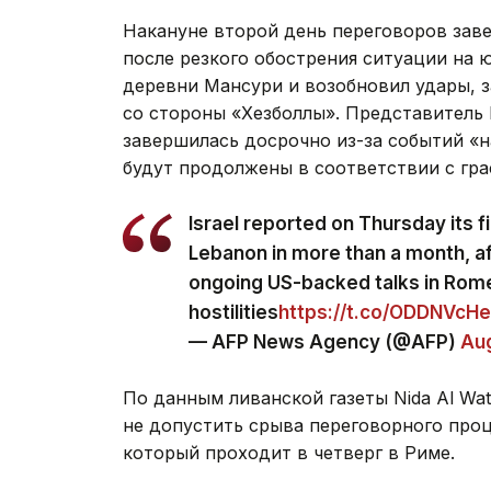
Накануне второй день переговоров зав
после резкого обострения ситуации на 
деревни Мансури и возобновил удары, 
со стороны «Хезболлы». Представитель
завершилась досрочно из-за событий «н
будут продолжены в соответствии с гра
Israel reported on Thursday its fir
Lebanon in more than a month, af
ongoing US-backed talks in Rom
hostilities
https://t.co/ODDNVcH
— AFP News Agency (@AFP)
Aug
По данным ливанской газеты Nida Al Wa
не допустить срыва переговорного проц
который проходит в четверг в Риме.