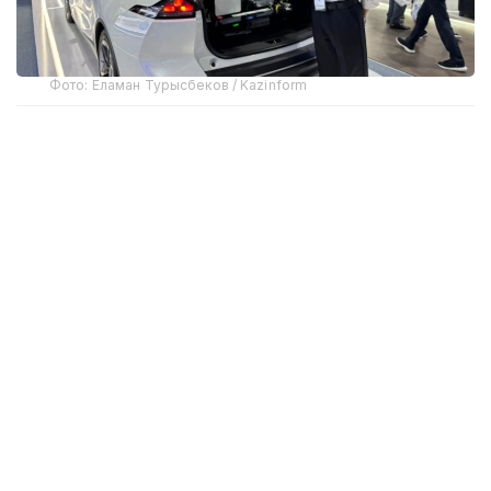
Фото: Еламан Турысбеков / Kazinform
Соответствующий совместный приказ подписали
заместитель Премьер-министра — министр
искусственного интеллекта и цифрового
развития, исполняющий обязанности министра
транспорта и министр внутренних дел.
Документ определяет порядок реализации
пилотного проекта, требования к его участникам,
автономным транспортным средствам, условия
их допуска к эксплуатации, а также механизмы
государственного контроля и обеспечения
безопасности.
Напомним, пилотный проект рассчитан на три