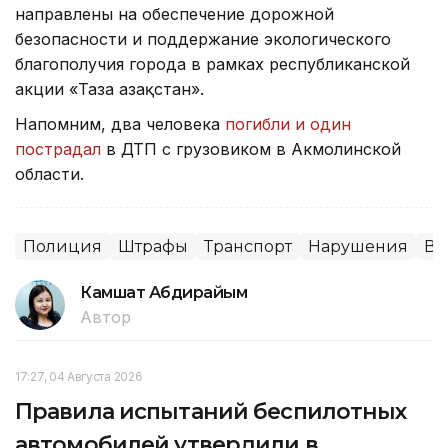
направлены на обеспечение дорожной
безопасности и поддержание экологического
благополучия города в рамках республиканской
акции «Таза Қазақстан».
Напомним, два человека
погибли и один
пострадал
в ДТП с грузовиком в Акмолинской
области.
Полиция
Штрафы
Транспорт
Нарушения
Во
Камшат Абдирайым
Автор
17:27, 04 Августа 2026
Правила испытаний беспилотных
автомобилей утвердили в