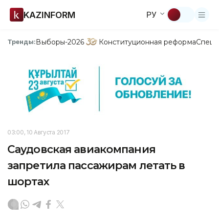
KAZINFORM
РУ
Выборы-2026
Конституционная реформа
Спецп
Тренды:
03:00, 10 Августа 2017
Саудовская авиакомпания
запретила пассажирам летать в
шортах