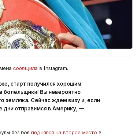
смена
сообщила
в Instagram.
оже, старт получился хорошим.
е болельщики! Вы невероятно
о земляка. Сейчас ждем визу и, если
е дни отправимся в Америку, —
нулы без боя
поднялся на второе место
в