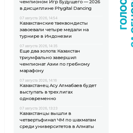
чемпионом Игр Будущего — 2026
в дисциплине Phygital Dancing
07 августа 2026, 14:54
Казахстанские таеквондисты
завоевали четыре медали на
турнире в Индонезии
07 августа 2026, 14:35
Еще два золота: Казахстан
триумфально завершил
чемпионат Азии по гребному
марафону
07 августа 2026, 14:16
Казахстанец Асу Алмабаев будет
выступать в трех лигах
одновременно
07 августа 2026, 13:23
Казахстанцы вышли в
четвертьфинал ЧМ по шахматам
среди университетов в Алматы