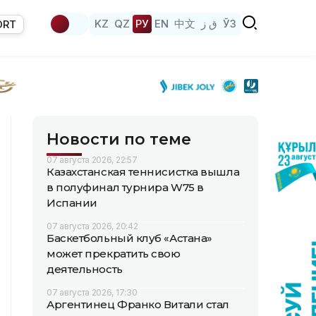
KZ
QZ
РУ
EN
中文
ق ز
ЎЗ
ORT
Новости по теме
07 августа 2026, 22:57
Казахстанская теннисистка вышла
в полуфинал турнира W75 в
Испании
07 августа 2026, 20:42
Баскетбольный клуб «Астана»
может прекратить свою
деятельность
07 августа 2026, 17:30
Аргентинец Франко Витали стал