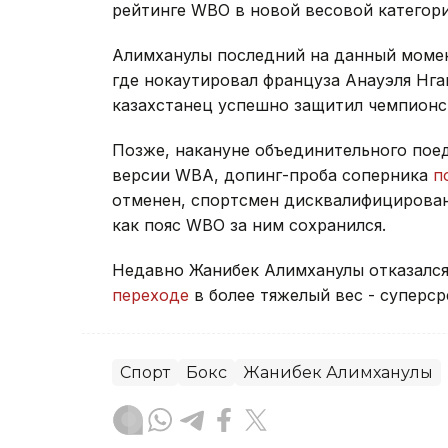
рейтинге WBO в новой весовой категори
Алимханулы последний на данный момент
где нокаутировал француза Анауэля Нга
казахстанец успешно защитил чемпионс
Позже, накануне объединительного пое
версии WBA, допинг-проба соперника
п
отменен, спортсмен дисквалифицирован 
как пояс WBO за ним сохранился.
Недавно Жанибек Алимханулы отказался
переходе
в более тяжелый вес - суперср
Спорт
Бокс
Жанибек Алимханулы