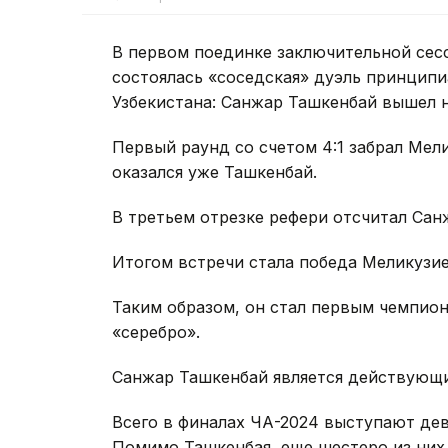
В первом поединке заключительной сес
состоялась «соседская» дуэль принципи
Узбекистана: Санжар Ташкенбай вышел 
Первый раунд со счетом 4:1 забрал Мел
оказался уже Ташкенбай.
В третьем отрезке рефери отсчитал Сан
Итогом встречи стала победа Меликузи
Таким образом, он стал первым чемпион
«серебро».
Санжар Ташкенбай является действующи
Всего в финалах ЧА-2024 выступают дев
Помимо Ташкенбая, еще шестеро из них 