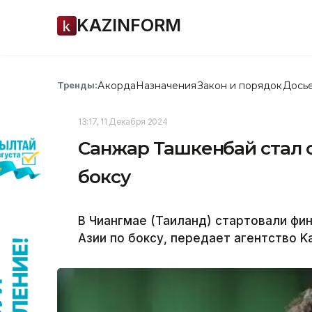
KAZINFORM
Акорда
Назначения
Закон и порядок
Дось
Тренды:
13:17, 11 Декабря 2024
Санжар Ташкенбай стал 
боксу
В Чиангмае (Таиланд) стартовали фи
Азии по боксу, передает агентство Ka