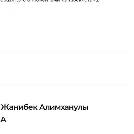
»: Жанибек Алимханулы
ША