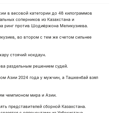
сии в весовой категории до 48 килограммов
альных соперников из Казахстана и
на ринг против Шодиёржона Меликузиева.
икузиев, во втором с тем же счетом сильнее
жару стоячий нокдаун.
ева раздельным решением судей.
ом Азии 2024 года у мужчин, а Ташкенбай взял
м чемпионом мира и Азии.
ять представителей сборной Казахстана.
сразятся с оппонентами из Узбекистана.