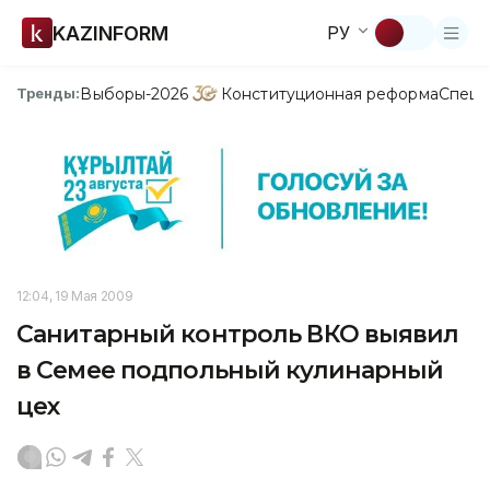
KAZINFORM
РУ
Выборы-2026
Конституционная реформа
Спецп
Тренды:
12:04, 19 Мая 2009
Санитарный контроль ВКО выявил
в Семее подпольный кулинарный
цех