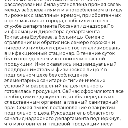
расследовании была установлена прямая связь
между заболеваниями и употреблением в пищу
пирожных с масляным кремом, приобретенных
в трех магазинах города, сообщили в пресс-
службе департамента Госсанэпиднадзора.По
информации директора департамента
Токтасына Ерубаева, в больницы Семея с
отравлениями обратились семеро горожан и
пятеро из них были срочно госпитализированы
в инфекционный стационар. В течение суток
были определены изготовители опасной
продукции. Ими оказались индивидуальный
предприниматель и физическое лицо ? в
подпольном цехе без соблюдения
элементарных санитарно-гигиенических
условий и разрешений на деятельность
готовилась продукция. Сейчас оформляются все
необходимые документы, чтобы передать их
следственным органам, а главный санитарный
врач Семея вынес постановление о закрытии
подпольного цеха. Руководитель областного
санэпиднадзорного департамента подчеркнул,
что изготовители пищевой продукции несут