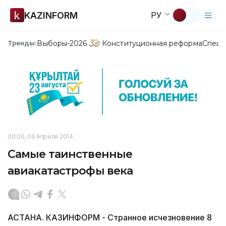
KAZINFORM
РУ
Выборы-2026
Конституционная реформа
Спецп
Тренды:
00:06, 06 Апреля 2014
Самые таинственные
авиакатастрофы века
АСТАНА. КАЗИНФОРМ - Странное исчезновение 8