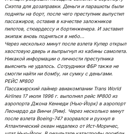
Сиэтла для дозаправки. Деньги и парашюты были
подняты на борт, после чего преступник выпустил
пассажиров, оставив в качестве заложников
пилотов, стюардессу и бортинженера. И заставил
экипаж вновь подняться в небо...
Через несколько минут после взлета Купер открыл
хвостовую дверь и выпрыгнул из кабины самолета.
Никакой информации о личности преступника
выяснить не удалось. Сотрудники ФБР также не
смогли найти ни бомбу, ни сумку с деньгами.
РЕЙС №800
Пассажирский лайнер авиакомпании Trans World
Airlines 17 июля 1996 г. выполнял рейс №800 из
аэропорта Джона Кеннеди (Нью-Йорк) в аэропорт
Леонардо да Винчи (Рим). Через несколько минут
после взлета Boeing-747 взорвался и рухнул в
Атлантический океан недалеко от Ист-Моричес,
штат Нью-Йорк. В результате катастрофы погибли