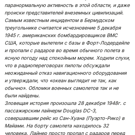
паранормальную активность в этой области, и даже
происки представителей внеземных цивилизаций.
Самым известным инцидентом в Бермудском
треугольнике считается исчезновение 5 декабря
1945 г. американских бомбардировщиков ВМС
США, которые вылетели с базы в Форт-Лодердейле
и пропали с радаров во время обычного полета в
ясную погоду над спокойным морем. Ходили слухи,
что в радиопереговорах пилоты обсуждали
неожиданный отказ навигационного оборудования
и утверждали, что «океан выглядит не так, как
обычно». Обломки военных самолетов так и не
были найдены.
Зловещая история произошла 28 декабря 1948г. с
пассажирским лайнерм Douglas DC-3,
совершавшим рейс из Сан-Хуана (Пуэрто-Рико) в
Майами. На борту самолета находилось 32
человека. Лайнер просто пропал с радаров перед