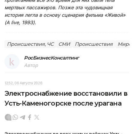
мертвых пассажиров. Позже эта чудовищная
история легла в основу сценария фильма «Живой»
(A live, 1993).
Происшествия, ЧС
СМИ
Происшествия
Миров
РосБизнесКонсалтинг
Автор
12:52, 06 Августа 2026
Электроснабжение восстановили в
Усть-Каменогорске после урагана
Электроснабжение во всех жилых районах Усть-