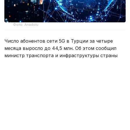
Фото: Anadolu
Число абонентов сети 5G в Турции за четыре
месяца выросло до 44,5 млн. Об этом сообщил
министр транспорта и инфраструктуры страны
Абдулкадир Уралоглу.
По его словам, коммерческое использование 5G
в мобильных сетях по всей Турции началось
1 апреля. Уже в первый день к новой технологии
подключились около 21 млн пользователей,
а к настоящему времени их число увеличилось
более чем вдвое.
Министр отметил, что сегодня более половины
населения страны пользуется услугами 5G, то есть