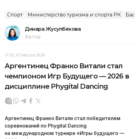
Спорт
Министерство туризма и спорта РК
Баск
Динара Жусупбекова
Автор
17:30, 07 Августа 2026
Аргентинец Франко Витали стал
чемпионом Игр Будущего — 2026 в
дисциплине Phygital Dancing
Аргентинец Франко Витали стал победителем
соревнований по Phygital Dancing
на международном турнире «Игры будущего —