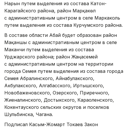
Нарын путем выделения из состава Катон-
Карагайского района, район Марқакөл
с административным центром в селе Маркаколь
путем выделения из состава Курчумского района.
В составе области Абай будет образован район
Мақаншы с административным центром в селе
Маканчи путем выделения из состава
Урджарского района; район Жаңасемей
с административным центром на территории
города Семея путем выделения из состава города
Семея Абралинского, Айнабулакского,
Акбулакского, Алгабасского, Иртышского,
Новобаженовского, Озерского, Приречного,
Жиеналинского, Достыкского, Караоленского,
Кокентауского сельских округов и поселков
Шульбинска, Чагана.
Подписал Касым-Жомарт Токаев Закон