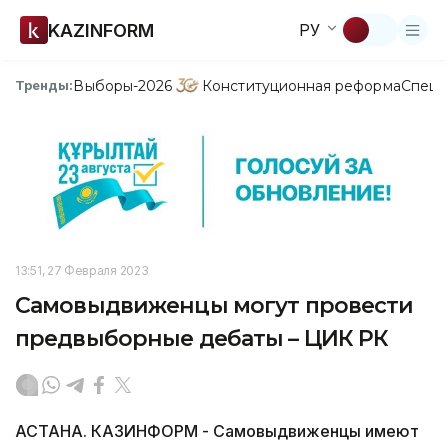
KAZINFORM
РУ
Выборы-2026
Конституционная реформа
Спецп
Тренды:
13:51, 27 Февраля 2023
Самовыдвиженцы могут провести
предвыборные дебаты – ЦИК РК
АСТАНА. КАЗИНФОРМ - Самовыдвиженцы имеют