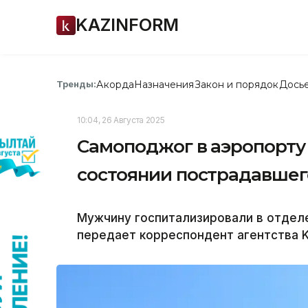
KAZINFORM
Акорда
Назначения
Закон и порядок
Дось
Тренды:
10:04, 26 Августа 2025
Самоподжог в аэропорту 
состоянии пострадавшег
Мужчину госпитализировали в отдел
передает корреспондент агентства K