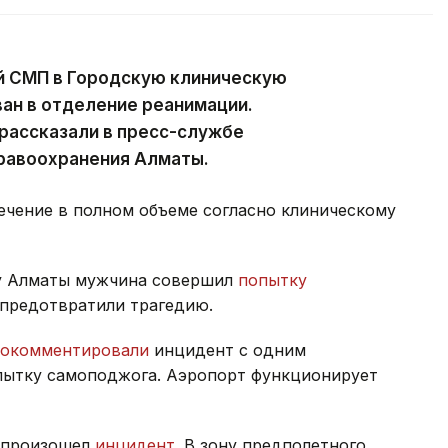
й СМП в Городскую клиническую
ван в отделение реанимации.
рассказали в пресс-службе
равоохранения Алматы.
лечение в полном объеме согласно клиническому
у Алматы мужчина совершил
попытку
 предотвратили трагедию.
рокомментировали
инцидент с одним
пытку самоподжога. Аэропорт функционирует
ы произошел
инцидент
. В зону предполетного