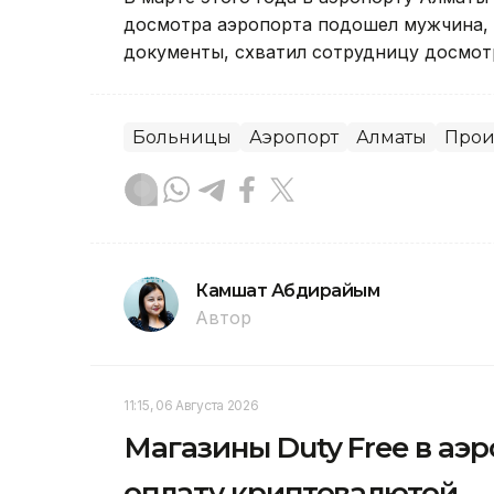
досмотра аэропорта подошел мужчина, 
документы, схватил сотрудницу досмотр
Больницы
Аэропорт
Алматы
Прои
Камшат Абдирайым
Автор
11:15, 06 Августа 2026
Магазины Duty Free в аэ
оплату криптовалютой