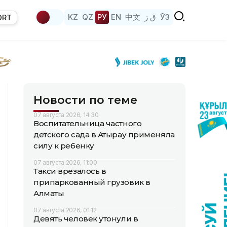
KZ
QZ
РУ
EN
中文
ق ز
ЎЗ
ORT
Новости по теме
07 августа 2026, 14:30
Воспитательница частного
детского сада в Атырау применяла
силу к ребенку
07 августа 2026, 11:00
Такси врезалось в
припаркованный грузовик в
Алматы
07 августа 2026, 01:12
Девять человек утонули в