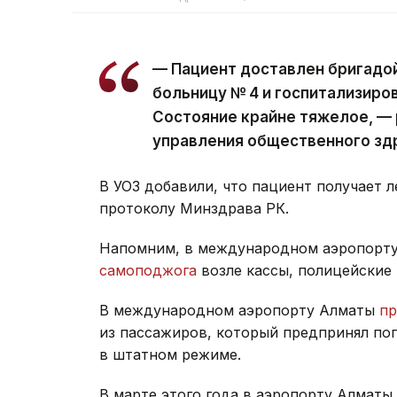
— Пациент доставлен бригадо
больницу № 4 и госпитализиро
Состояние крайне тяжелое, — 
управления общественного зд
В УОЗ добавили, что пациент получает 
протоколу Минздрава РК.
Напомним, в международном аэропорт
самоподжога
возле кассы, полицейские
В международном аэропорту Алматы
п
из пассажиров, который предпринял по
в штатном режиме.
В марте этого года в аэропорту Алмат