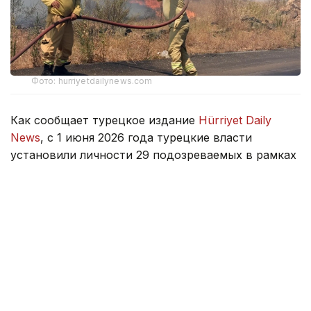
Фото: hurriyetdailynews.com
Как сообщает турецкое издание
Hürriyet Daily
News
, с 1 июня 2026 года турецкие власти
установили личности 29 подозреваемых в рамках
расследований 44 лесных пожаров,
произошедших в 16 провинциях страны.
Министр юстиции Турции Акын Гюрлек заявил,
что шесть человек были арестованы, еще девять
находятся под судебным контролем. По его
словам, лица, умышленно поджигающие леса
или ставшие причиной пожаров
по неосторожности, понесут максимально