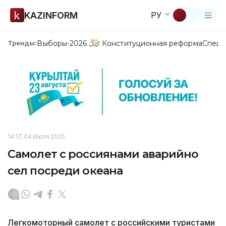
KAZINFORM
РУ
Выборы-2026
Конституционная реформа
Спецп
Тренды:
14:17, 04 Июля 2025
Самолет с россиянами аварийно
сел посреди океана
Легкомоторный самолет с российскими туристами