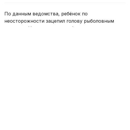
По данным ведомства, ребёнок по
неосторожности зацепил голову рыболовным
крючком. Находившиеся поблизости спасатели,
дежурившие на модульной капсуле, оперативно
оказали пострадавшему первую помощь до
прибытия бригады скорой медицинской помощи.