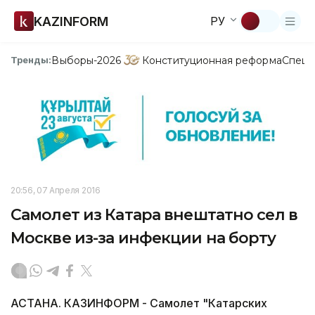
KAZINFORM
РУ
Выборы-2026
Конституционная реформа
Спецп
Тренды:
20:56, 07 Апреля 2016
Самолет из Катара внештатно сел в
Москве из-за инфекции на борту
АСТАНА. КАЗИНФОРМ - Самолет "Катарских