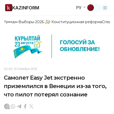
KAZINFORM
РУ
Выборы-2026
Конституционная реформа
Спецп
Тренды:
02:46, 10 Октября 2015
Самолет Easy Jet экстренно
приземлился в Венеции из-за того,
что пилот потерял сознание