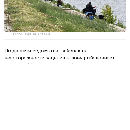
Фото: акимат Астаны
По данным ведомства, ребёнок по
неосторожности зацепил голову рыболовным
крючком. Находившиеся поблизости спасатели,
дежурившие на модульной капсуле, оперативно
оказали пострадавшему первую помощь до
прибытия бригады скорой медицинской помощи.