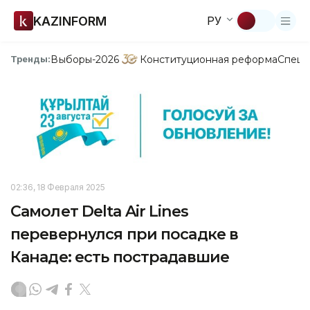
KAZINFORM
РУ
Выборы-2026
Конституционная реформа
Спецп
Тренды:
02:36, 18 Февраля 2025
Самолет Delta Air Lines
перевернулся при посадке в
Канаде: есть пострадавшие