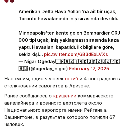
Amerikan Delta Hava Yolları'na ait bir uçak,
Toronto havaalanında iniş sırasında devrildi.
Minneapolis’ten kente gelen Bombardier CRJ
900 tipi uçak, iniş yaklaşması sırasında kaza
yaptı. Havaalanı kapatıldı. İlk bilgilere göre,
sekiz kişi…
pic.twitter.com/6B3dExLVXs
— Nigar Ogeday🇹🇷🇦🇿🇹🇲🇰🇬🇰🇿🇺🇿🇵🇰
🇭🇺 (@ogeday_nigar)
February 17, 2025
Напомним, один человек
погиб
и 4 пострадали в
столкновении самолетов в Аризоне.
Ранее сообщалось о
крушении
коммерческого
авиалайнера и военного вертолета около
Национального аэропорта имени Рейгана в
Вашингтоне, в результате которого погибли 67
человек.