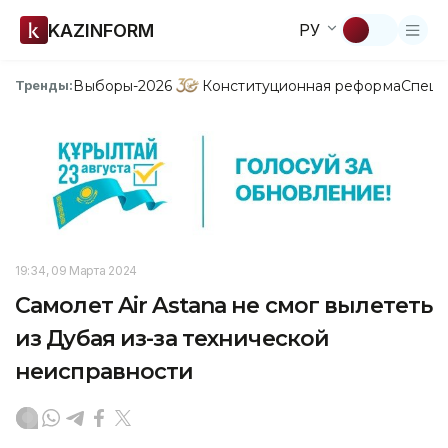
KAZINFORM
РУ
Выборы-2026
Конституционная реформа
Спецп
Тренды:
19:34, 09 Марта 2024
Самолет Air Astana не смог вылететь
из Дубая из-за технической
неисправности