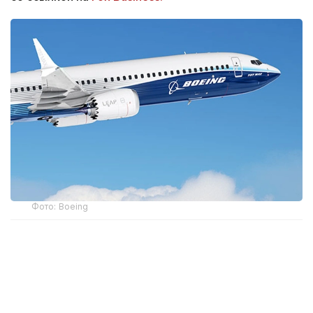
Фото: Boeing
Директива о летной годности (The airworthiness
directive), которая вступает в силу 10 сентября
2026 года, распространяется на некоторые
самолеты Boeing 737 Max 8, Max 9 и Max 8-200