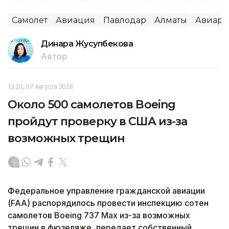
Самолет
Авиация
Павлодар
Алматы
Авиаре
Динара Жусупбекова
Автор
13:20, 07 Августа 2026
Около 500 самолетов Boeing
пройдут проверку в США из-за
возможных трещин
Федеральное управление гражданской авиации
(FAA) распорядилось провести инспекцию сотен
самолетов Boeing 737 Max из-за возможных
трещин в фюзеляже, передает собственный