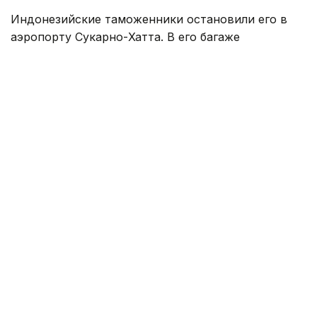
Индонезийские таможенники остановили его в
аэропорту Сукарно-Хатта. В его багаже ​​
обнаружили 70114 таблеток экстази и небольшое
количество метамфетамина.
Непосредственно перед задержанием пилот
завершил рейс MH727 Malaysia Airlines из Куала-
Лумпура в Джакарту. После приземления тест на
наркотики показал наличие нескольких веществ,
включая экстази, метамфетамин и кокаин. Затем
следователи обнаружили у пилота маленькую
бутылочку с мочой. По словам властей, ее могли
подготовить для тайной фальсификации
результатов теста на наркотики.
Расследование привело обратно в Малайзию.
Сообщается, что пилот получил за перевозку
наркотиков 50 тысяч малайзийских ринггитов, что
эквивалентно примерно 10 тысячам евро.