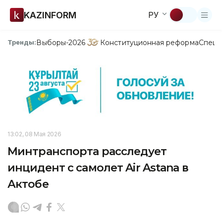
KAZINFORM
РУ
Выборы-2026
Конституционная реформа
Спецп
Тренды:
13:02, 08 Мая 2026
Минтранспорта расследует
инцидент с самолет Air Astana в
Актобе