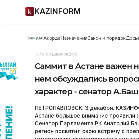
KAZINFORM
Акорда
Назначения
Закон и порядок
Дось
Тренды:
13:49, 03 Декабря 2010
Саммит в Астане важен не
нем обсуждались вопрос
характер - сенатор А.Ба
ПЕТРОПАВЛОВСК. 3 декабря. КАЗИНФО
Астане большое внимание проявили 
Сенатор Парламента РК Анатолий Баш
регион посвятил свою встречу с пр