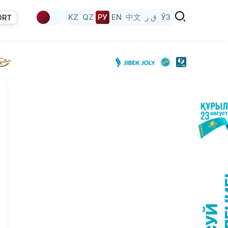
KZ
QZ
РУ
EN
中文
ق ز
ЎЗ
ORT