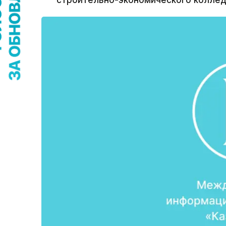
строительно-экономического коллед