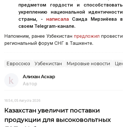
предметом гордости и способствовать
укреплению национальной идентичности
страны, -
написала
Саида Мирзиёева в
своем Telegram-канале.
Напомним, ранее Узбекистан
предложил
провести
региональный форум СНГ в Ташкенте.
Евросоюз
Узбекистан
Мировые новости
Цент
Алихан Аскар
Автор
16:54, 05 Августа 2026
Казахстан увеличит поставки
продукции для высоковольтных