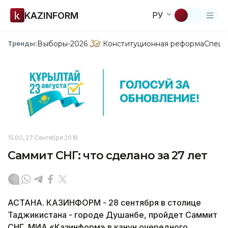
KAZINFORM
РУ
Выборы-2026
Конституционная реформа
Спецп
Тренды:
15:00, 27 Сентября 2018
Саммит СНГ: что сделано за 27 лет
АСТАНА. КАЗИНФОРМ - 28 сентября в столице
Таджикистана - городе Душанбе, пройдет Саммит
СНГ. МИА «Казинформ» в канун очередного