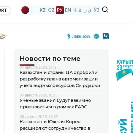
KZ
QZ
РУ
EN
中文
ق ز
ЎЗ
ORT
Новости по теме
07 августа 2026, 21:12
Казахстан и страны ЦА одобрили
разработку плана автоматизации
учета водных ресурсов Сырдарьи
07 августа 2026, 16:53
Ученые звания будут взаимно
признаваться в рамках ЕАЭС
05 августа 2026, 20:07
Казахстан и Южная Корея
расширяют сотрудничество в