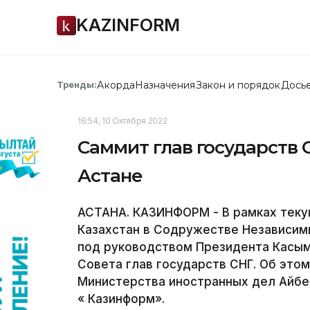
KAZINFORM
Акорда
Назначения
Закон и порядок
Дось
Тренды:
16:54, 10 Октября 2022
Саммит глав государств 
Астане
АСТАНА. КАЗИНФОРМ - В рамках теку
Казахстан в Содружестве Независимы
под руководством Президента Касым
Совета глав государств СНГ. Об эт
Министерства иностранных дел Айбе
« Казинформ».