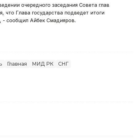
ведении очередного заседания Совета глав
я, что Глава государства подведет итоги
, - сообщил Айбек Смадияров.
ь
Главная
МИД РК
СНГ