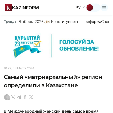
KAZINFORM
РУ
Выборы-2026
Конституционная реформа
Спецп
Тренды:
10:29, 08 Марта 2024
Самый «матриархальный» регион
определили в Казахстане
В Международный женский день самое время