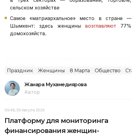
сельском хозяйстве
Самое «матриархальное» место в стране —
Шымкент: здесь женщины
возглавляют
77%
домохозяйств.
Праздник
Женщины
8 Марта
Общество
Ста
Жанара Мухамедиярова
Автор
09:48, 05 Августа 2026
Платформу для мониторинга
финансирования женщин-