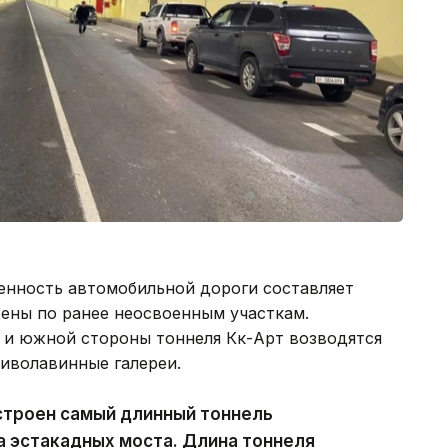
енность автомобильной дороги составляет
жены по ранее неосвоенным участкам.
 и южной стороны тоннеля Көк-Арт возводятся
тиволавинные галереи.
строен самый длинный тоннель
а эстакадных моста. Длина тоннеля