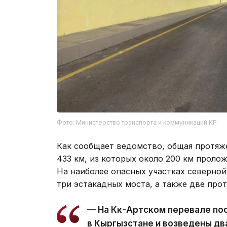
Фото: Министерство транспорта и коммуникаций КР
Как сообщает ведомство, общая протяж
433 км, из которых около 200 км проло
На наиболее опасных участках северной
три эстакадных моста, а также две про
— На Көк-Артском перевале по
в Кыргызстане и возведены дв