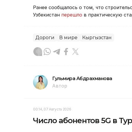
Ранее сообщалось о том, что строитель
Узбекистан
перешло
в практическую ст
Дороги
В мире
Кыргызстан
Гульмира Абдрахманова
Автор
00:14, 07 Августа 2026
Число абонентов 5G в Ту