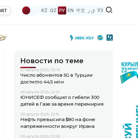
KZ
QZ
РУ
EN
中文
ق ز
ЎЗ
ORT
Новости по теме
07 августа 2026, 00:14
Число абонентов 5G в Турции
достигло 44,5 млн
06 августа 2026, 22:37
ЮНИСЕФ сообщил о гибели 300
детей в Газе за время перемирия
06 августа 2026, 22:15
Нефть превысила $80 на фоне
напряженности вокруг Ирана
06 августа 2026, 22:06