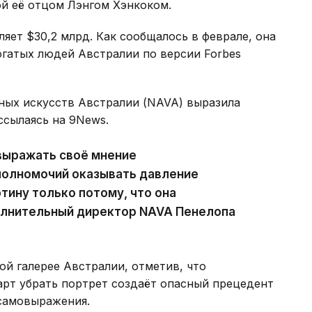
й её отцом Лэнгом Хэнкоком.
ляет $30,2 млрд. Как сообщалось в феврале, она
огатых людей Австралии по версии Forbes
ных искусств Австралии (NAVA) выразила
сылаясь на 9News.
выражать своё мнение
 полномочий оказывать давление
тину только потому, что она
полнительный директор NAVA Пенелопа
 галерее Австралии, отметив, что
арт убрать портрет создаёт опасный прецедент
 самовыражения.