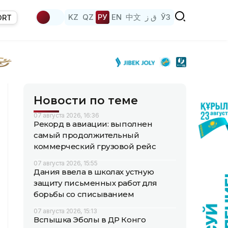
KZ
QZ
РУ
EN
中文
ق ز
ЎЗ
ORT
Новости по теме
07 августа 2026, 16:36
Рекорд в авиации: выполнен
самый продолжительный
коммерческий грузовой рейс
07 августа 2026, 15:55
Дания ввела в школах устную
защиту письменных работ для
борьбы со списыванием
07 августа 2026, 15:13
Вспышка Эболы в ДР Конго