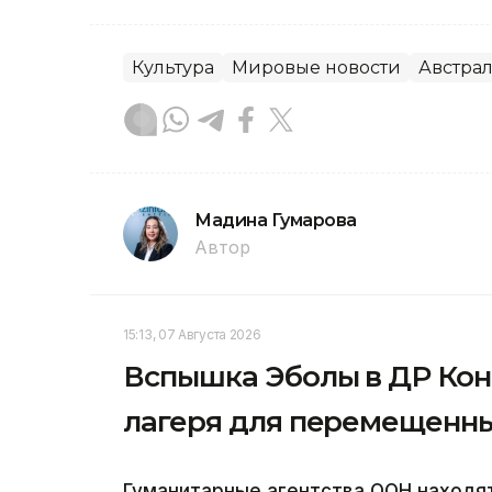
Культура
Мировые новости
Австра
Мадина Гумарова
Автор
15:13, 07 Августа 2026
Вспышка Эболы в ДР Кон
лагеря для перемещенны
Гуманитарные агентства ООН находя