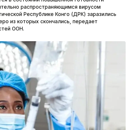
мительно распространяющимся вирусом
ической Республике Конго (ДРК) заразились
еро из которых скончались, передает
стей ООН.