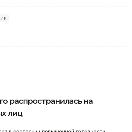
лия
го распространилась на
х лиц
тся в состоянии повышенной готовности