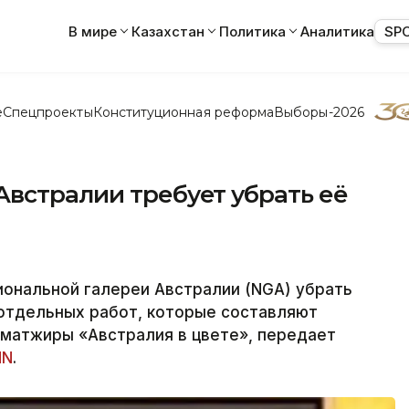
В мире
Казахстан
Политика
Аналитика
SP
е
Спецпроекты
Конституционная реформа
Выборы-2026
Австралии требует убрать её
иональной галереи Австралии (NGA) убрать
 отдельных работ, которые составляют
аматжиры «Австралия в цвете», передает
NN
.