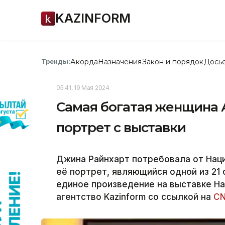
KAZINFORM
Акорда
Назначения
Закон и порядок
Дось
Тренды:
05:41, 19 Мая 2024
Самая богатая женщина 
портрет с выставки
Джина Райнхарт потребовала от Нац
её портрет, являющийся одной из 21
единое произведение на выставке Н
агентство Kazinform со ссылкой на
C