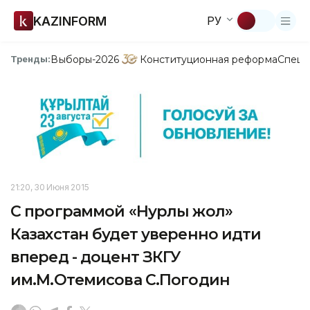
KAZINFORM
РУ
Выборы-2026
Конституционная реформа
Спецп
Тренды:
21:20, 30 Июня 2015
С программой «Нурлы жол»
Казахстан будет уверенно идти
вперед - доцент ЗКГУ
им.М.Отемисова С.Погодин