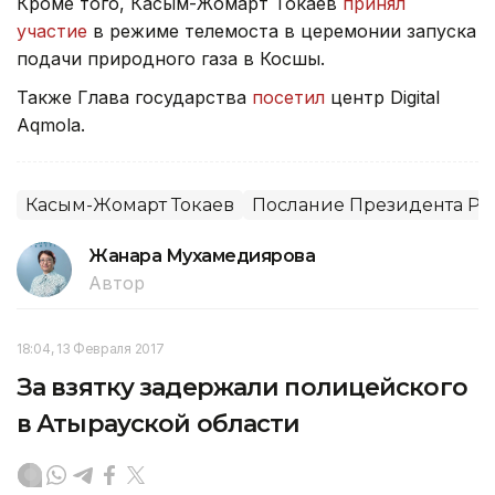
Кроме того, Касым-Жомарт Токаев
принял
участие
в режиме телемоста в церемонии запуска
подачи природного газа в Косшы.
Также Глава государства
посетил
центр Digital
Aqmola.
Касым-Жомарт Токаев
Послание Президента РК 
Жанара Мухамедиярова
Автор
18:04, 13 Февраля 2017
За взятку задержали полицейского
в Атырауской области