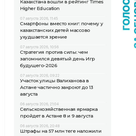
Казахстана вошли в рейтинг Times
Higher Education
07 августа 2026, 11:45
Смартфоны вместо книг: почему у
казахстанских детей массово
ухудшается зрение
07 августа 2026, 10:56
Стратегия против силы: чем
запомнился девятый день Игр
будущего-2026
07 августа 2026, 09:22
Участок улицы Валиханова в
Астане частично закроют до 13
августа
06 августа 2026, 21:04
Сельскохозяйственная ярмарка
пройдет в Астане 8 и 9 августа
06 августа 2026, 20:48
Штрафы на 57 млн теңге наложили