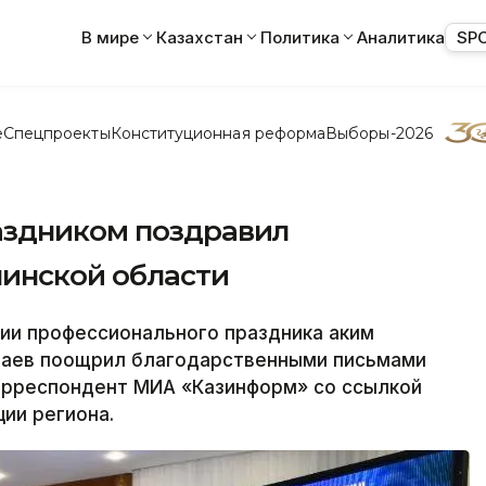
В мире
Казахстан
Политика
Аналитика
SP
е
Спецпроекты
Конституционная реформа
Выборы-2026
аздником поздравил
инской области
и профессионального праздника аким
паев поощрил благодарственными письмами
корреспондент МИА «Казинформ» со ссылкой
ии региона.