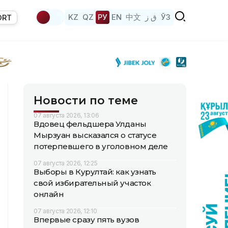
KZ
QZ
РУ
EN
中文
ق ز
ЎЗ
ORT
Новости по теме
07 августа 2026, 13:06
Вдовец фельдшера Улданы
Мырзуан высказался о статусе
потерпевшего в уголовном деле
07 августа 2026, 12:25
Выборы в Курултай: как узнать
свой избирательный участок
онлайн
07 августа 2026, 12:10
Впервые сразу пять вузов