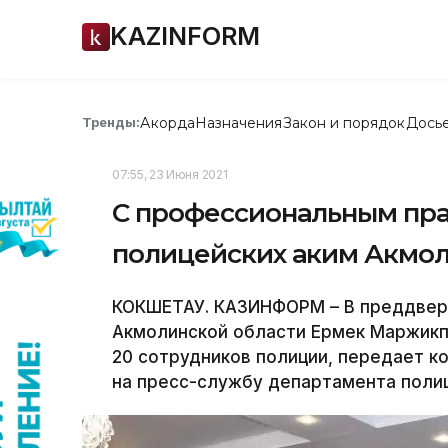
KAZINFORM
Акорда
Назначения
Закон и порядок
Дось
Тренды:
07:55, 23 Июня 2021
С профессиональным пр
полицейских аким Акмол
КОКШЕТАУ. КАЗИНФОРМ – В преддвери
Акмолинской области Ермек Маржик
20 сотрудников полиции, передает 
на пресс-службу департамента полиц