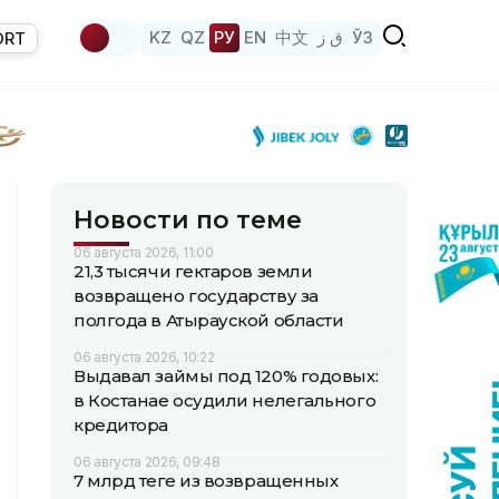
KZ
QZ
РУ
EN
中文
ق ز
ЎЗ
ORT
Новости по теме
06 августа 2026, 11:00
21,3 тысячи гектаров земли
возвращено государству за
полгода в Атырауской области
06 августа 2026, 10:22
Выдавал займы под 120% годовых:
в Костанае осудили нелегального
кредитора
06 августа 2026, 09:48
7 млрд теңге из возвращенных