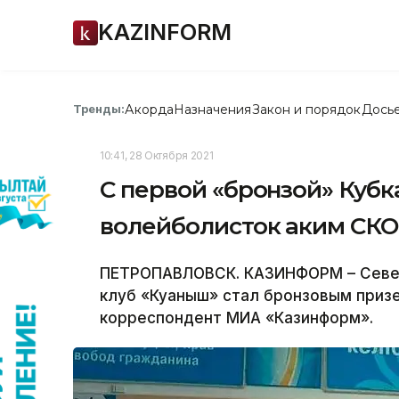
KAZINFORM
Акорда
Назначения
Закон и порядок
Дось
Тренды:
10:41, 28 Октября 2021
С первой «бронзой» Кубк
волейболисток аким СКО
ПЕТРОПАВЛОВСК. КАЗИНФОРМ – Север
клуб «Куаныш» стал бронзовым призе
корреспондент МИА «Казинформ».