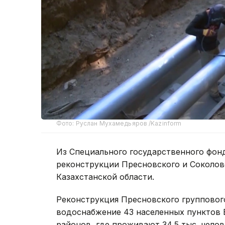
Фото: Руслан Мухамедьяров /Kazinform
Из Специального государственного фонд
реконструкции Пресновского и Соколов
Казахстанской области.
Реконструкция Пресновского групповог
водоснабжение 43 населенных пунктов 
районов, где проживают 34,5 тыс. челов