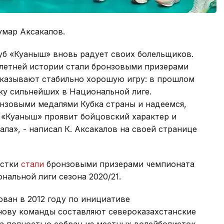
умар Аксакалов.
уб «Куаныш» вновь радует своих болельщиков.
летней истории стали бронзовыми призерами
оказывают стабильно хорошую игру: в прошлом
ку сильнейших в Национальной лиге.
нзовыми медалями Кубка страны и надеемся,
 «Куаныш» проявит бойцовский характер и
ла», - написал К. Аксакалов на своей странице
истки
стали
бронзовыми призерами чемпионата
нальной лиги сезона 2020/21.
ван в 2012 году по инициативе
нову команды составляют североказахстанские