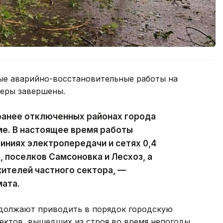
ые аварийно-восстановительные работы на
феры завершены.
ранее отключенных районах города
ме. В настоящее время работы
ниях электропередачи и сетях 0,4
, поселков Самсоновка и Лесхоз, а
ителей частного сектора, —
мата.
должают приводить в порядок городскую
ектов, вышедших из строя во время непогоды,