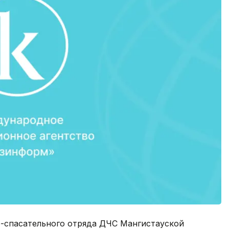
о-спасательного отряда ДЧС Мангистауской