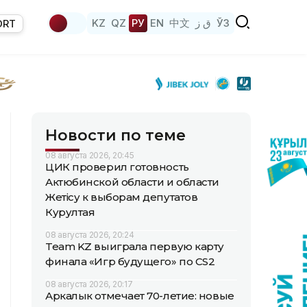
KZ
QZ
РУ
EN
中文
ق ز
ЎЗ
ORT
Новости по теме
08 августа 2026, 20:45
ЦИК проверил готовность
Актюбинской области и области
Жетісу к выборам депутатов
Курултая
08 августа 2026, 20:24
Team KZ выиграла первую карту
финала «Игр будущего» по CS2
08 августа 2026, 20:17
Аркалык отмечает 70-летие: новые