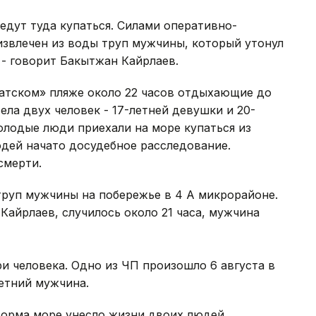
 едут туда купаться. Силами оперативно-
извлечен из воды труп мужчины, который утонул
 - говорит Бакытжан Кайрлаев.
датском» пляже около 22 часов отдыхающие до
ла двух человек - 17-летней девушки и 20-
молодые люди приехали на море купаться из
юдей начато досудебное расследование.
смерти.
труп мужчины на побережье в 4 А микрорайоне.
Кайрлаев, случилось около 21 часа, мужчина
ри человека. Одно из ЧП произошло 6 августа в
летний мужчина.
шторма море унесло жизни двоих людей.