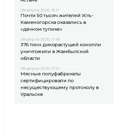
08 августа 2026, 18:11
Почти 50 тысяч жителей Усть-
Каменогорска оказались в
«дачном тупике»
08 августа 2026, 17:45
376 тонн дикорастущей конопли
уничтожили в Жамбылской
области
08 августа 2026, 17:31
Мясные полуфабрикаты
сертифицировали по
несуществующему протоколу в
Уральске