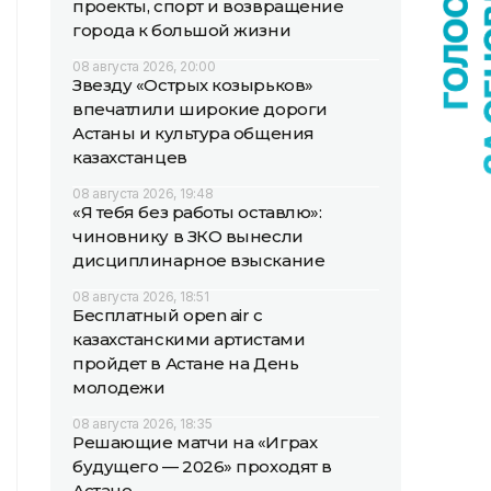
проекты, спорт и возвращение
города к большой жизни
08 августа 2026, 20:00
Звезду «Острых козырьков»
впечатлили широкие дороги
Астаны и культура общения
казахстанцев
08 августа 2026, 19:48
«Я тебя без работы оставлю»:
чиновнику в ЗКО вынесли
дисциплинарное взыскание
08 августа 2026, 18:51
Бесплатный open air с
казахстанскими артистами
пройдет в Астане на День
молодежи
08 августа 2026, 18:35
Решающие матчи на «Играх
будущего — 2026» проходят в
Астане