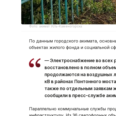
Фото: акимат Усть-Каменогорска
По данным городского акимата, основн
объектах жилого фонда и социальной с
— Электроснабжение во всех 
восстановлено в полном объе
продолжаются на воздушных ли
кВ в районах Понтонного моста
также по отдельным заявкам ж
сообщили в пресс-службе аки
Параллельно коммунальные службы про
инфраструктуру. Из 36 светофорных объ