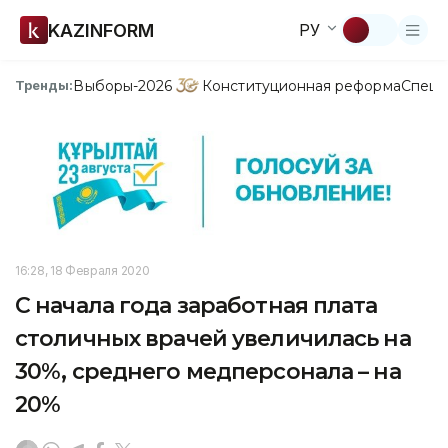
KAZINFORM
РУ
Выборы-2026
Конституционная реформа
Спецп
Тренды:
16:28, 18 Февраля 2020
С начала года заработная плата
столичных врачей увеличилась на
30%, среднего медперсонала – на
20%